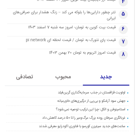
4
تتر چطور دارایی‌ها را بلوکه می کند – زنگ هشدار برای صرافی‌های
5
ایرانی
قیمت بیت کوین به تومان- امروز سه شنبه 7 اسفند ۱۴۰۳
6
قیمت پای نتورک به تومان / قیمت لحظه ای pi network
7
قیمت امروز اتریوم به تومان 20 بهمن 1403
8
جدید
محبوب
تصادفی
اولویت قزاقستان در جذب سرمایه‌گذاری گرین‌فیلد
جهش سود آرامکو و بی‌پی از درگیری‌های خاورمیانه
استامینوفن و الکل؛ چرا این ترکیب توصیه نمی‌شود؟
غربالگری سرطان روده بزرگ مرگ‌ومیر را تا ۵۰ درصد کاهش داد
ساعت‌های جدید سیتیزن کورسو با فناوری اکودرایو معرفی شدند