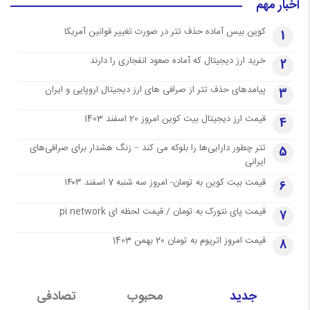
اخبار مهم
کوین بیس آماده حذف تتر در صورت تغییر قوانین آمریکا
1
خرید ارز دیجیتال که آماده صعود انفجاری را دارند
2
پیامدهای حذف تتر از صرافی های ارز دیجیتال اروپایی و ایران
3
قیمت ارز دیجیتال بیت کوین امروز 20 اسفند 1403
4
تتر چطور دارایی‌ها را بلوکه می کند – زنگ هشدار برای صرافی‌های
5
ایرانی
قیمت بیت کوین به تومان- امروز سه شنبه 7 اسفند ۱۴۰۳
6
قیمت پای نتورک به تومان / قیمت لحظه ای pi network
7
قیمت امروز اتریوم به تومان 20 بهمن 1403
8
جدید
محبوب
تصادفی