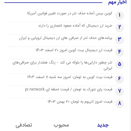
اخبار مهم
کوین بیس آماده حذف تتر در صورت تغییر قوانین آمریکا
1
خرید ارز دیجیتال که آماده صعود انفجاری را دارند
2
پیامدهای حذف تتر از صرافی های ارز دیجیتال اروپایی و ایران
3
قیمت ارز دیجیتال بیت کوین امروز 20 اسفند 1403
4
تتر چطور دارایی‌ها را بلوکه می کند – زنگ هشدار برای صرافی‌های
5
ایرانی
قیمت بیت کوین به تومان- امروز سه شنبه 7 اسفند ۱۴۰۳
6
قیمت پای نتورک به تومان / قیمت لحظه ای pi network
7
قیمت امروز اتریوم به تومان 20 بهمن 1403
8
جدید
محبوب
تصادفی