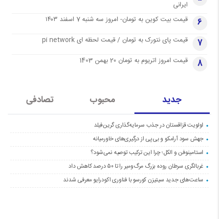
ایرانی
قیمت بیت کوین به تومان- امروز سه شنبه 7 اسفند ۱۴۰۳
6
قیمت پای نتورک به تومان / قیمت لحظه ای pi network
7
قیمت امروز اتریوم به تومان 20 بهمن 1403
8
جدید
محبوب
تصادفی
اولویت قزاقستان در جذب سرمایه‌گذاری گرین‌فیلد
جهش سود آرامکو و بی‌پی از درگیری‌های خاورمیانه
استامینوفن و الکل؛ چرا این ترکیب توصیه نمی‌شود؟
غربالگری سرطان روده بزرگ مرگ‌ومیر را تا ۵۰ درصد کاهش داد
ساعت‌های جدید سیتیزن کورسو با فناوری اکودرایو معرفی شدند