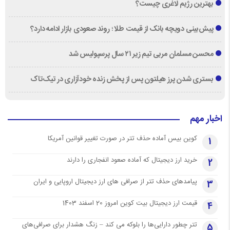
بهترین رژیم لاغری چیست؟
پیش‌بینی دویچه‌ بانک از قیمت طلا ؛ روند صعودی بازار ادامه دارد؟
محسن مسلمان مربی تیم زیر ۲۱ سال پرسپولیس شد
بستری شدن پرز هیلتون پس از پخش زنده خودآزاری در تیک‌تاک
اخبار مهم
کوین بیس آماده حذف تتر در صورت تغییر قوانین آمریکا
1
خرید ارز دیجیتال که آماده صعود انفجاری را دارند
2
پیامدهای حذف تتر از صرافی های ارز دیجیتال اروپایی و ایران
3
قیمت ارز دیجیتال بیت کوین امروز 20 اسفند 1403
4
تتر چطور دارایی‌ها را بلوکه می کند – زنگ هشدار برای صرافی‌های
5