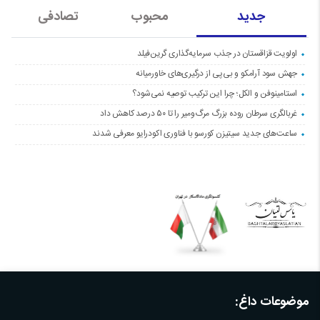
جدید
محبوب
تصادفی
اولویت قزاقستان در جذب سرمایه‌گذاری گرین‌فیلد
جهش سود آرامکو و بی‌پی از درگیری‌های خاورمیانه
استامینوفن و الکل؛ چرا این ترکیب توصیه نمی‌شود؟
غربالگری سرطان روده بزرگ مرگ‌ومیر را تا ۵۰ درصد کاهش داد
ساعت‌های جدید سیتیزن کورسو با فناوری اکودرایو معرفی شدند
موضوعات داغ: