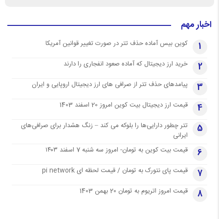
اخبار مهم
کوین بیس آماده حذف تتر در صورت تغییر قوانین آمریکا
1
خرید ارز دیجیتال که آماده صعود انفجاری را دارند
2
پیامدهای حذف تتر از صرافی های ارز دیجیتال اروپایی و ایران
3
قیمت ارز دیجیتال بیت کوین امروز 20 اسفند 1403
4
تتر چطور دارایی‌ها را بلوکه می کند – زنگ هشدار برای صرافی‌های
5
ایرانی
قیمت بیت کوین به تومان- امروز سه شنبه 7 اسفند ۱۴۰۳
6
قیمت پای نتورک به تومان / قیمت لحظه ای pi network
7
قیمت امروز اتریوم به تومان 20 بهمن 1403
8