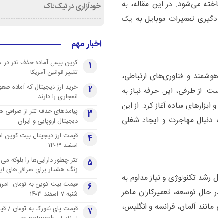
ته می‌شود. در این مقاله، به
خودآزاری در تیک‌تاک
ادگیری تعمیرات موبایل به یک
اخبار مهم
کوین بیس آماده حذف تتر در 
1
تغییر قوانین آمریکا
هوشمند و فناوری‌های ارتباطی،
خرید ارز دیجیتال که آماده صعو
2
ست. از طرفی، این حرفه نیاز به
انفجاری را دارند
 ابزارهای ساده آغاز کرد. از این
پیامدهای حذف تتر از صرافی ها
3
ه دنبال مهاجرت و ایجاد شغلی
دیجیتال اروپایی و ایران
4
اسفند 1403
تتر چطور دارایی‌ها را بلوکه می 
5
زنگ هشدار برای صرافی‌های ایر
 رشد تکنولوژی و نیاز مداوم به
قیمت بیت کوین به تومان- امرو
6
ر حال توسعه، تعمیرکاران ماهر
شنبه 7 اسفند ۱۴۰۳
مانند آلمان، فرانسه و انگلیس،
قیمت پای نتورک به تومان / ق
7