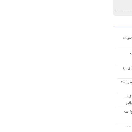
صورت
د
ی ارز
قیمت ارز دیجیتال بیت کوین امروز 20
کند –
انی
ز سه
یمت