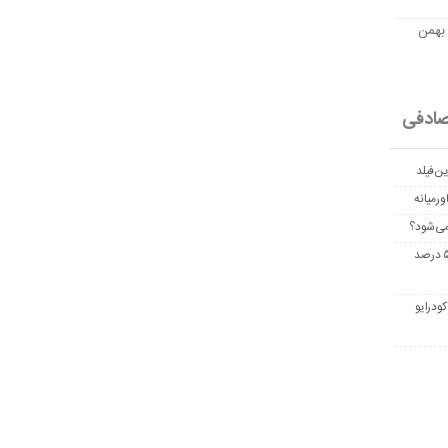
مت امروز اتریوم به تومان 20 بهمن
ادفی
ن‌فیلد
رمیانه
می‌شود؟
غربالگری سرطان روده بزرگ مرگ‌ومیر را تا ۵۰ درصد
ودرایو