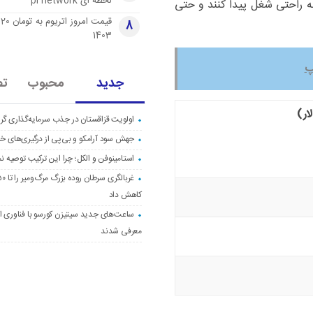
لحظه ای pi network
ه راحتی شغل پیدا کنند و حتی
قی
8
1403
جدید
محبوب
تص
ار)
اولویت قزاقستان در جذب سرمایه‌گذاری گری
جهش سود آرامکو و بی‌پی از درگیری‌های خاو
استامینوفن و الکل؛ چرا این ترکیب توصیه ن
کاهش داد
ساعت‌های جدید سیتیزن کورسو با فناوری اک
معرفی شدند