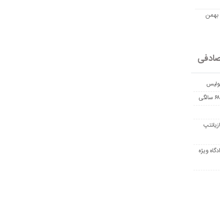
مت امروز اتریوم به تومان 20 بهمن
ادفی
پولیس
زیانتپ
دگاه ویژه