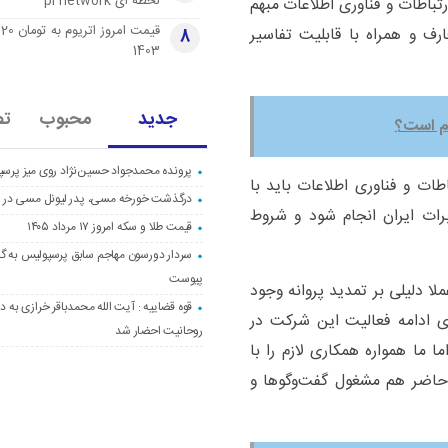
لحظه ای pi network
ارتباطات و فناوری اطلاعات مبهم
قی
 و همراه با قابلیت تفاسیر
8
1403
جدید
محبوب
تص
دم است؟
پرونده محمدجواد حسین‌نژاد روی میز پرس
ات و فناوری اطلاعات باید با
درگذشت خورخه مسی، پدر لیونل مسی در ۶۸ سالگی
رات ایران انجام شود و شروط
قیمت طلا و سکه امروز ۱۷ مرداد ۱۴۰۵
سردار دورسون مهاجم سابق پرسپولیس به گا
پیوست
ا دلیلی بر تمدید پروانه وجود
قوه قضاییه : آیت الله محمدباقر خرازی به دا
ی ادامه فعالیت این شرکت در
روحانیت احضار شد
 ما همواره همکاری لازم را با
ل حاضر هم مشغول گفت‌وگوها و