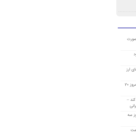
صورت
د
ی ارز
قیمت ارز دیجیتال بیت کوین امروز 20
کند –
انی
ز سه
یمت