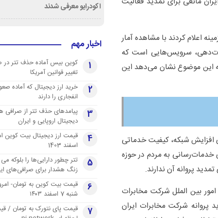
یران مانعی برای تمدید فعالیت
اکودرایو معرفی شدند
مینه اعلام کردند با مشاهده آمار
اخبار مهم
مات‌دهی، سرویس‌هایی است که
کوین بیس آماده حذف تتر در 
1
 این موضوع نشان می‌دهد این
تغییر قوانین آمریکا
خرید ارز دیجیتال که آماده صعو
2
انفجاری را دارند
پیامدهای حذف تتر از صرافی ها
3
دیجیتال اروپایی و ایران
4
برای افزایش شبکه، کیفیت خدماتی
اسفند 1403
ی خدمات‌رسانی به مردم در حوزه
تتر چطور دارایی‌ها را بلوکه می 
5
مدید پروانه آن ندارند.
زنگ هشدار برای صرافی‌های ایر
قیمت بیت کوین به تومان- امرو
6
امور بین الملل شرکت مخابرات
شنبه 7 اسفند ۱۴۰۳
ید پروانه شرکت مخابرات ایران
قیمت پای نتورک به تومان / ق
7