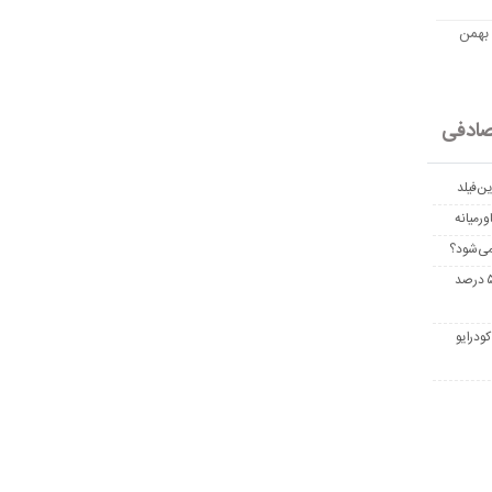
مت امروز اتریوم به تومان 20 بهمن
ادفی
ن‌فیلد
رمیانه
می‌شود؟
غربالگری سرطان روده بزرگ مرگ‌ومیر را تا ۵۰ درصد
ودرایو