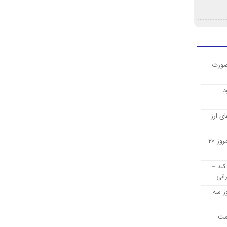
صورت
د
ی ارز
قیمت ارز دیجیتال بیت کوین امروز 20
کند –
انی
ز سه
یمت