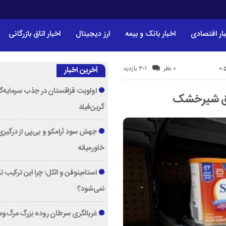
ار اقتصادی
اخبار بانک و بیمه
ارز دیجیتال
اخبار اتاق بازرگانی
301 بازدید
0 نظر
آخرین اخبار
اولویت قزاقستان در جذب سرمایه‌گ
چاق شیرخشک
گرین‌فیلد
جهش سود آرامکو و بی‌پی از درگیری
خاورمیانه
استامینوفن و الکل؛ چرا این ترکیب 
نمی‌شود؟