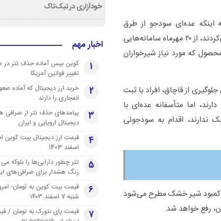
خودآزاری در تیک‌تاک
 اینکه عده‌ای سودجو از طرق
غیرقانونی اقدام به قاچاق شیرخشک به خارج از کشور می‌کردند، از ۲۰ مهرماه سامانه‌هایی
اخبار مهم
محصول که مورد نیاز شیرخواران
کوین بیس آماده حذف تتر در 
1
تغییر قوانین آمریکا
خرید ارز دیجیتال که آماده صعو
لوگیری از قاچاق، افراد با ثبت
2
انفجاری را دارند
رند، اما متأسفانه عده‌ای با
پیامدهای حذف تتر از صرافی ها
3
ک ندارند، اقدام به سودجوئی
دیجیتال اروپایی و ایران
4
اسفند 1403
تتر چطور دارایی‌ها را بلوکه می 
5
زنگ هشدار برای صرافی‌های ایر
قیمت بیت کوین به تومان- امرو
6
 کمبود شیر خشک مطرح می‌شود
شنبه 7 اسفند ۱۴۰۳
ن، رفع خواهد شد.
قیمت پای نتورک به تومان / ق
7