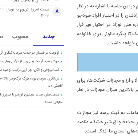
لحظه ای pi network
 این جلسه با اشاره به در نظر
قی
8
دشان را در اختیار افراد سودجو
1403
ملی نوزاد در اختیار غیر قرار
 تا پیگرد قانونی برای خانواده
جدید
محبوب
تص
ی خواهد داشت.
اولویت قزاقستان در جذب سرمایه‌گذاری گری
جهش سود آرامکو و بی‌پی از درگیری‌های خاو
استامینوفن و الکل؛ چرا این ترکیب توصیه ن
لا و ارز و مجازات شرکت‌ها، برای
کاهش داد
الاترین میزان مجازات در نظر
ساعت‌های جدید سیتیزن کورسو با فناوری اک
معرفی شدند
امات به ثبت برسد نیز مجازات
ر بحث قاچاق شیر خشک، مقصد
‌های استان ما اندک است.