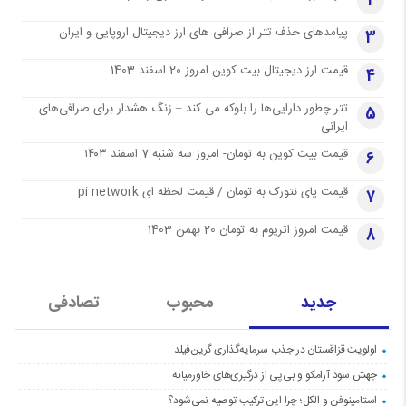
2
پیامدهای حذف تتر از صرافی های ارز دیجیتال اروپایی و ایران
3
قیمت ارز دیجیتال بیت کوین امروز 20 اسفند 1403
4
تتر چطور دارایی‌ها را بلوکه می کند – زنگ هشدار برای صرافی‌های
5
ایرانی
قیمت بیت کوین به تومان- امروز سه شنبه 7 اسفند ۱۴۰۳
6
قیمت پای نتورک به تومان / قیمت لحظه ای pi network
7
قیمت امروز اتریوم به تومان 20 بهمن 1403
8
جدید
محبوب
تصادفی
اولویت قزاقستان در جذب سرمایه‌گذاری گرین‌فیلد
جهش سود آرامکو و بی‌پی از درگیری‌های خاورمیانه
استامینوفن و الکل؛ چرا این ترکیب توصیه نمی‌شود؟