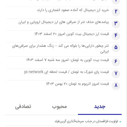
1
خرید ارز دیجیتال که آماده صعود انفجاری را دارند
2
پیامدهای حذف تتر از صرافی های ارز دیجیتال اروپایی و ایران
3
قیمت ارز دیجیتال بیت کوین امروز 20 اسفند 1403
4
تتر چطور دارایی‌ها را بلوکه می کند – زنگ هشدار برای صرافی‌های
5
ایرانی
قیمت بیت کوین به تومان- امروز سه شنبه 7 اسفند ۱۴۰۳
6
قیمت پای نتورک به تومان / قیمت لحظه ای pi network
7
قیمت امروز اتریوم به تومان 20 بهمن 1403
8
جدید
محبوب
تصادفی
اولویت قزاقستان در جذب سرمایه‌گذاری گرین‌فیلد