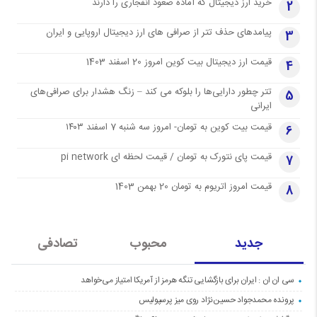
خرید ارز دیجیتال که آماده صعود انفجاری را دارند
2
پیامدهای حذف تتر از صرافی های ارز دیجیتال اروپایی و ایران
3
قیمت ارز دیجیتال بیت کوین امروز 20 اسفند 1403
4
تتر چطور دارایی‌ها را بلوکه می کند – زنگ هشدار برای صرافی‌های
5
ایرانی
قیمت بیت کوین به تومان- امروز سه شنبه 7 اسفند ۱۴۰۳
6
قیمت پای نتورک به تومان / قیمت لحظه ای pi network
7
قیمت امروز اتریوم به تومان 20 بهمن 1403
8
جدید
محبوب
تصادفی
سی ان ان : ایران برای بازگشایی تنگه هرمز از آمریکا امتیاز می‌خواهد
پرونده محمدجواد حسین‌نژاد روی میز پرسپولیس