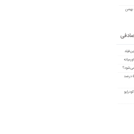
مت امروز اتریوم به تومان 20 بهمن
ادفی
ن‌فیلد
رمیانه
می‌شود؟
غربالگری سرطان روده بزرگ مرگ‌ومیر را تا ۵۰ درصد
ودرایو