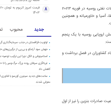
لحظه ای pi network
قی
از زمانی که تحریم کامل اتحادیه اروپا بر واردات محصولات نفتی روسیه در فوریه 2023
8
1403
ا، آسیا و خاورمیانه و همچنین
جدید
محبوب
تص
بخش اروپایی روسیه با یک پنجم
اولویت قزاقستان در جذب سرمایه‌گذاری گری
جهش سود آرامکو و بی‌پی از درگیری‌های خاو
یاد کشاورزان در فصل برداشت و
استامینوفن و الکل؛ چرا این ترکیب توصیه ن
کاهش داد
ساعت‌های جدید سیتیزن کورسو با فناوری اک
معرفی شدند
یت صادرات بنزین را نیز از اول