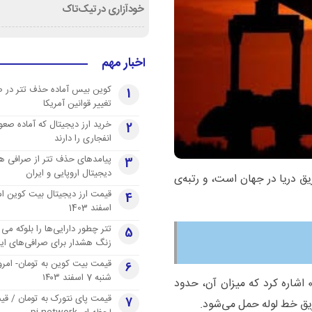
خودآزاری در تیک‌تاک
اخبار مهم
کوین بیس آماده حذف تتر در 
1
تغییر قوانین آمریکا
خرید ارز دیجیتال که آماده صعو
2
انفجاری را دارند
پیامدهای حذف تتر از صرافی ها
3
دیجیتال اروپایی و ایران
یق دریا در جهان است، و رتبه‌ی
4
اسفند 1403
تتر چطور دارایی‌ها را بلوکه می 
5
زنگ هشدار برای صرافی‌های ایر
قیمت بیت کوین به تومان- امرو
6
شنبه 7 اسفند ۱۴۰۳
» اشاره کرد که میزان آن، حدود
قیمت پای نتورک به تومان / ق
7