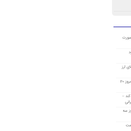
صورت
د
ی ارز
قیمت ارز دیجیتال بیت کوین امروز 20
کند –
انی
ز سه
یمت