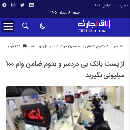
درباره ما
تماس با ما
جمعه, ۱۶ مرداد , ۱۴۰۵
کد خبر : 7640
292 بازدید
تاریخ انتشار : سه‌شنبه 25 جولای 2023 - 12:24
0 نظر
از پست بانک بی دردسر و بدوم ضامن وام 100
میلیونی بگیرید