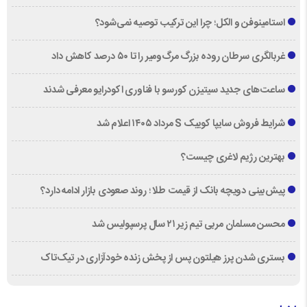
استامینوفن و الکل؛ چرا این ترکیب توصیه نمی‌شود؟
غربالگری سرطان روده بزرگ مرگ‌ومیر را تا ۵۰ درصد کاهش داد
ساعت‌های جدید سیتیزن کورسو با فناوری اکودرایو معرفی شدند
شرایط فروش سایپا کوییک S مرداد ۱۴۰۵ اعلام شد
بهترین رژیم لاغری چیست؟
پیش‌بینی دویچه‌ بانک از قیمت طلا ؛ روند صعودی بازار ادامه دارد؟
محسن مسلمان مربی تیم زیر ۲۱ سال پرسپولیس شد
بستری شدن پرز هیلتون پس از پخش زنده خودآزاری در تیک‌تاک