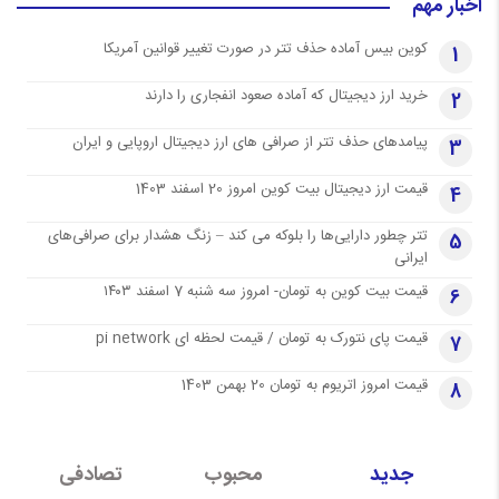
اخبار مهم
کوین بیس آماده حذف تتر در صورت تغییر قوانین آمریکا
1
خرید ارز دیجیتال که آماده صعود انفجاری را دارند
2
پیامدهای حذف تتر از صرافی های ارز دیجیتال اروپایی و ایران
3
قیمت ارز دیجیتال بیت کوین امروز 20 اسفند 1403
4
تتر چطور دارایی‌ها را بلوکه می کند – زنگ هشدار برای صرافی‌های
5
ایرانی
قیمت بیت کوین به تومان- امروز سه شنبه 7 اسفند ۱۴۰۳
6
قیمت پای نتورک به تومان / قیمت لحظه ای pi network
7
قیمت امروز اتریوم به تومان 20 بهمن 1403
8
جدید
محبوب
تصادفی