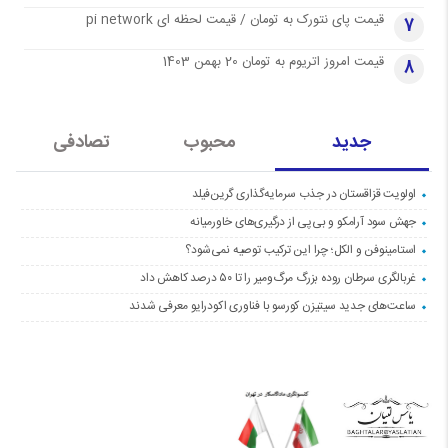
قیمت پای نتورک به تومان / قیمت لحظه ای pi network
7
قیمت امروز اتریوم به تومان 20 بهمن 1403
8
جدید
محبوب
تصادفی
اولویت قزاقستان در جذب سرمایه‌گذاری گرین‌فیلد
جهش سود آرامکو و بی‌پی از درگیری‌های خاورمیانه
استامینوفن و الکل؛ چرا این ترکیب توصیه نمی‌شود؟
غربالگری سرطان روده بزرگ مرگ‌ومیر را تا ۵۰ درصد کاهش داد
ساعت‌های جدید سیتیزن کورسو با فناوری اکودرایو معرفی شدند