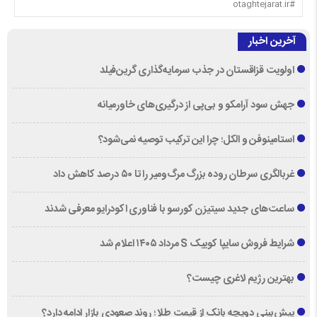
#otaghtejarat.ir
آخرین اخبار
اولویت قزاقستان در جذب سرمایه‌گذاری گرین‌فیلد
جهش سود آرامکو و بی‌پی از درگیری‌های خاورمیانه
استامینوفن و الکل؛ چرا این ترکیب توصیه نمی‌شود؟
غربالگری سرطان روده بزرگ مرگ‌ومیر را تا ۵۰ درصد کاهش داد
ساعت‌های جدید سیتیزن کورسو با فناوری اکودرایو معرفی شدند
شرایط فروش سایپا کوییک S مرداد ۱۴۰۵ اعلام شد
بهترین رژیم لاغری چیست؟
پیش‌بینی دویچه‌ بانک از قیمت طلا ؛ روند صعودی بازار ادامه دارد؟