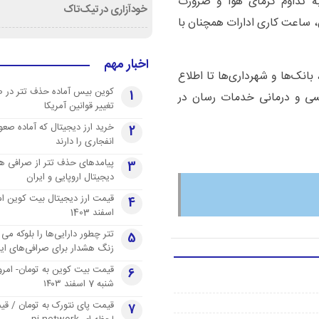
ه تداوم گرمای هوا و ضرورت
خودآزاری در تیک‌تاک
 ساعت کاری ادارات همچنان با
اخبار مهم
تا ۱۳ برای همه ادارات، بانک‌ها و شهرداری‌ها تا اطلاع
کوین بیس آماده حذف تتر در 
1
نسی و درمانی خدمات رسان در
تغییر قوانین آمریکا
خرید ارز دیجیتال که آماده صعو
2
انفجاری را دارند
پیامدهای حذف تتر از صرافی ها
3
دیجیتال اروپایی و ایران
4
اسفند 1403
تتر چطور دارایی‌ها را بلوکه می 
5
زنگ هشدار برای صرافی‌های ایر
قیمت بیت کوین به تومان- امرو
6
شنبه 7 اسفند ۱۴۰۳
قیمت پای نتورک به تومان / ق
7