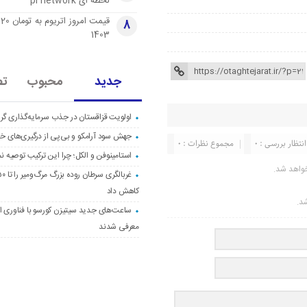
لحظه ای pi network
قی
8
1403
جدید
محبوب
تص
اولویت قزاقستان در جذب سرمایه‌گذاری گری
جهش سود آرامکو و بی‌پی از درگیری‌های خاو
انتظار بررسی : 0
مجموع نظرات : 0
استامینوفن و الکل؛ چرا این ترکیب توصیه ن
واهد شد.
کاهش داد
شد.
ساعت‌های جدید سیتیزن کورسو با فناوری اک
معرفی شدند