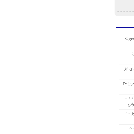
صورت
د
ی ارز
قیمت ارز دیجیتال بیت کوین امروز 20
کند –
انی
ز سه
یمت