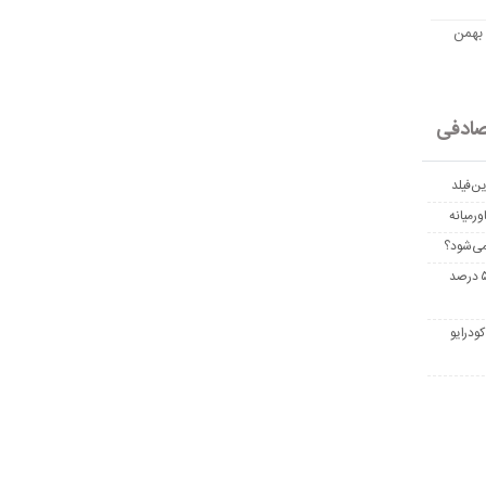
مت امروز اتریوم به تومان 20 بهمن
ادفی
ن‌فیلد
رمیانه
می‌شود؟
غربالگری سرطان روده بزرگ مرگ‌ومیر را تا ۵۰ درصد
ودرایو