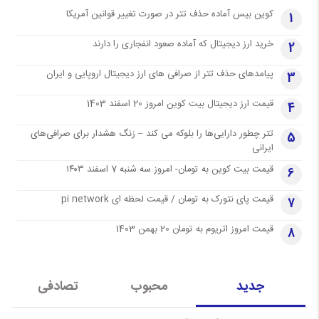
کوین بیس آماده حذف تتر در صورت تغییر قوانین آمریکا
1
خرید ارز دیجیتال که آماده صعود انفجاری را دارند
2
پیامدهای حذف تتر از صرافی های ارز دیجیتال اروپایی و ایران
3
قیمت ارز دیجیتال بیت کوین امروز 20 اسفند 1403
4
تتر چطور دارایی‌ها را بلوکه می کند – زنگ هشدار برای صرافی‌های
5
ایرانی
قیمت بیت کوین به تومان- امروز سه شنبه 7 اسفند ۱۴۰۳
6
قیمت پای نتورک به تومان / قیمت لحظه ای pi network
7
قیمت امروز اتریوم به تومان 20 بهمن 1403
8
جدید
محبوب
تصادفی