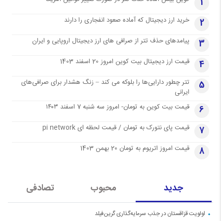
1
خرید ارز دیجیتال که آماده صعود انفجاری را دارند
2
پیامدهای حذف تتر از صرافی های ارز دیجیتال اروپایی و ایران
3
قیمت ارز دیجیتال بیت کوین امروز 20 اسفند 1403
4
تتر چطور دارایی‌ها را بلوکه می کند – زنگ هشدار برای صرافی‌های
5
ایرانی
قیمت بیت کوین به تومان- امروز سه شنبه 7 اسفند ۱۴۰۳
6
قیمت پای نتورک به تومان / قیمت لحظه ای pi network
7
قیمت امروز اتریوم به تومان 20 بهمن 1403
8
جدید
محبوب
تصادفی
اولویت قزاقستان در جذب سرمایه‌گذاری گرین‌فیلد