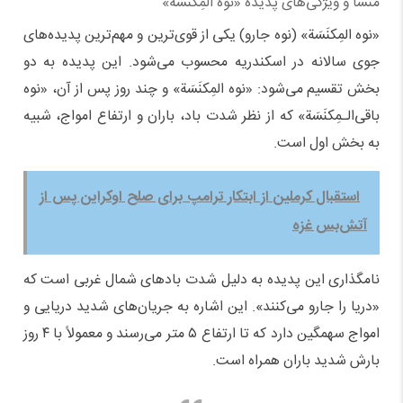
منشأ و ویژگی‌های پدیده «نوه‌ المِکنَسَة»
«نوه‌ المِکنَسَة» (نوه‌ جارو) یکی از قوی‌ترین و مهم‌ترین پدیده‌های
جوی سالانه در اسکندریه محسوب می‌شود. این پدیده به دو
بخش تقسیم می‌شود: «نوه‌ المِکنَسَة» و چند روز پس از آن، «نوه‌
باقی‌الـمِکنَسَة» که از نظر شدت باد، باران و ارتفاع امواج، شبیه
به بخش اول است.
استقبال کرملین از ابتکار ترامپ برای صلح اوکراین پس از
آتش‌بس غزه
نامگذاری این پدیده به دلیل شدت بادهای شمال غربی است که
«دریا را جارو می‌کنند». این اشاره به جریان‌های شدید دریایی و
امواج سهمگین دارد که تا ارتفاع ۵ متر می‌رسند و معمولاً با ۴ روز
بارش شدید باران همراه است.