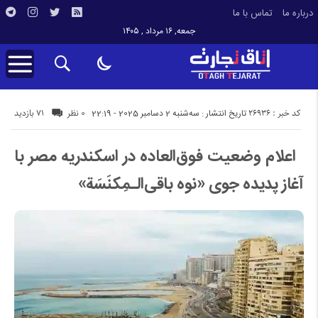
درباره ما
تماس با ما
جمعه, ۱۶ مرداد , ۱۴۰۵
کد خبر : 26936
71 بازدید
تاریخ انتشار : سه‌شنبه 2 دسامبر 2025 - 22:19
0 نظر
اعلام وضعیت فوق‌العاده در اسکندریه مصر با
آغاز پدیده جوی «نوه‌ باقی‌الـمِکنَسَة»