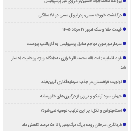
پرونده محمدجواد حسین‌نژاد روی میز پرسپولیس
درگذشت خورخه مسی، پدر لیونل مسی در ۶۸ سالگی
قیمت طلا و سکه امروز ۱۷ مرداد ۱۴۰۵
سردار دورسون مهاجم سابق پرسپولیس به گازیانتپ پیوست
قوه قضاییه : آیت الله محمدباقر خرازی به دادگاه ویژه روحانیت احضار
شد
اولویت قزاقستان در جذب سرمایه‌گذاری گرین‌فیلد
جهش سود آرامکو و بی‌پی از درگیری‌های خاورمیانه
استامینوفن و الکل؛ چرا این ترکیب توصیه نمی‌شود؟
غربالگری سرطان روده بزرگ مرگ‌ومیر را تا ۵۰ درصد کاهش داد