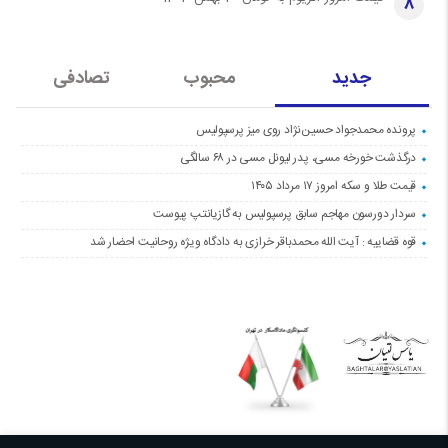
8
جدید
محبوب
تصادفی
پرونده محمدجواد حسین‌نژاد روی میز پرسپولیس
درگذشت خورخه مسی، پدر لیونل مسی در ۶۸ سالگی
قیمت طلا و سکه امروز ۱۷ مرداد ۱۴۰۵
سردار دورسون مهاجم سابق پرسپولیس به گازیانتپ پیوست
قوه قضاییه : آیت الله محمدباقر خرازی به دادگاه ویژه روحانیت احضار شد