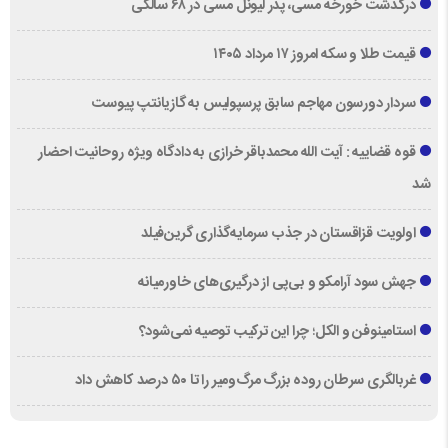
درگذشت خورخه مسی، پدر لیونل مسی در ۶۸ سالگی
قیمت طلا و سکه امروز ۱۷ مرداد ۱۴۰۵
سردار دورسون مهاجم سابق پرسپولیس به گازیانتپ پیوست
قوه قضاییه : آیت الله محمدباقر خرازی به دادگاه ویژه روحانیت احضار
شد
اولویت قزاقستان در جذب سرمایه‌گذاری گرین‌فیلد
جهش سود آرامکو و بی‌پی از درگیری‌های خاورمیانه
استامینوفن و الکل؛ چرا این ترکیب توصیه نمی‌شود؟
غربالگری سرطان روده بزرگ مرگ‌ومیر را تا ۵۰ درصد کاهش داد