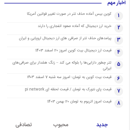
اخبار مهم
کوین بیس آماده حذف تتر در صورت تغییر قوانین آمریکا
1
خرید ارز دیجیتال که آماده صعود انفجاری را دارند
2
پیامدهای حذف تتر از صرافی های ارز دیجیتال اروپایی و ایران
3
قیمت ارز دیجیتال بیت کوین امروز 20 اسفند 1403
4
تتر چطور دارایی‌ها را بلوکه می کند – زنگ هشدار برای صرافی‌های
5
ایرانی
قیمت بیت کوین به تومان- امروز سه شنبه 7 اسفند ۱۴۰۳
6
قیمت پای نتورک به تومان / قیمت لحظه ای pi network
7
قیمت امروز اتریوم به تومان 20 بهمن 1403
8
جدید
محبوب
تصادفی