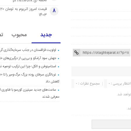
لحظه ای pi network
قی
8
1403
جدید
محبوب
تص
اولویت قزاقستان در جذب سرمایه‌گذاری گری
جهش سود آرامکو و بی‌پی از درگیری‌های خاو
استامینوفن و الکل؛ چرا این ترکیب توصیه ن
کاهش داد
انتظار بررسی : 0
مجموع نظرات : 0
ساعت‌های جدید سیتیزن کورسو با فناوری اک
واهد شد.
معرفی شدند
شد.