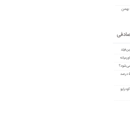
مت امروز اتریوم به تومان 20 بهمن
ادفی
ن‌فیلد
رمیانه
می‌شود؟
غربالگری سرطان روده بزرگ مرگ‌ومیر را تا ۵۰ درصد
ودرایو