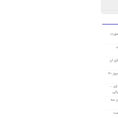
صورت
د
ی ارز
قیمت ارز دیجیتال بیت کوین امروز 20
کند –
انی
ز سه
یمت