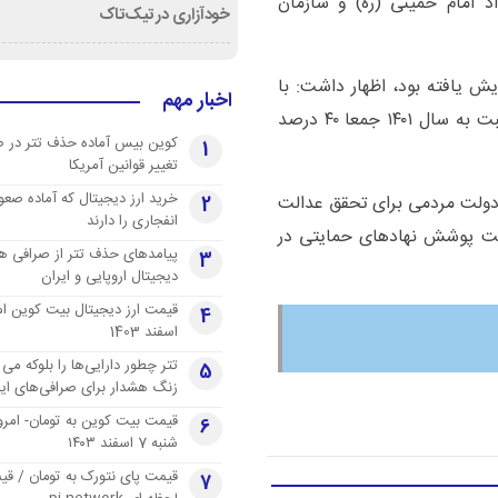
 امام خمینی (ره) و سازمان
خودآزاری در تیک‌تاک
۲۰ درصد مستمری افزایش یافته بود، اظهار داشت: با
اخبار مهم
افزایش ۲۰ درصد فعلی مجموع مستمری مددجویان نسبت به سال ۱۴۰۱ جمعا ۴۰ درصد
کوین بیس آماده حذف تتر در 
1
تغییر قوانین آمریکا
خرید ارز دیجیتال که آماده صعو
ای دولت مردمی برای تحقق عدالت
2
انفجاری را دارند
حت پوشش نهادهای حمایتی در
پیامدهای حذف تتر از صرافی ها
3
دیجیتال اروپایی و ایران
4
اسفند 1403
تتر چطور دارایی‌ها را بلوکه می 
5
زنگ هشدار برای صرافی‌های ایر
قیمت بیت کوین به تومان- امرو
6
شنبه 7 اسفند ۱۴۰۳
قیمت پای نتورک به تومان / ق
7