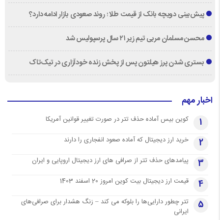
پیش‌بینی دویچه‌ بانک از قیمت طلا ؛ روند صعودی بازار ادامه دارد؟
محسن مسلمان مربی تیم زیر ۲۱ سال پرسپولیس شد
بستری شدن پرز هیلتون پس از پخش زنده خودآزاری در تیک‌تاک
اخبار مهم
کوین بیس آماده حذف تتر در صورت تغییر قوانین آمریکا
1
خرید ارز دیجیتال که آماده صعود انفجاری را دارند
2
پیامدهای حذف تتر از صرافی های ارز دیجیتال اروپایی و ایران
3
قیمت ارز دیجیتال بیت کوین امروز 20 اسفند 1403
4
تتر چطور دارایی‌ها را بلوکه می کند – زنگ هشدار برای صرافی‌های
5
ایرانی