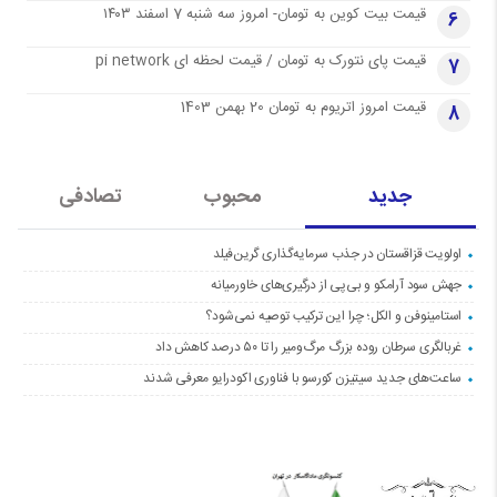
قیمت بیت کوین به تومان- امروز سه شنبه 7 اسفند ۱۴۰۳
6
قیمت پای نتورک به تومان / قیمت لحظه ای pi network
7
قیمت امروز اتریوم به تومان 20 بهمن 1403
8
جدید
محبوب
تصادفی
اولویت قزاقستان در جذب سرمایه‌گذاری گرین‌فیلد
جهش سود آرامکو و بی‌پی از درگیری‌های خاورمیانه
استامینوفن و الکل؛ چرا این ترکیب توصیه نمی‌شود؟
غربالگری سرطان روده بزرگ مرگ‌ومیر را تا ۵۰ درصد کاهش داد
ساعت‌های جدید سیتیزن کورسو با فناوری اکودرایو معرفی شدند