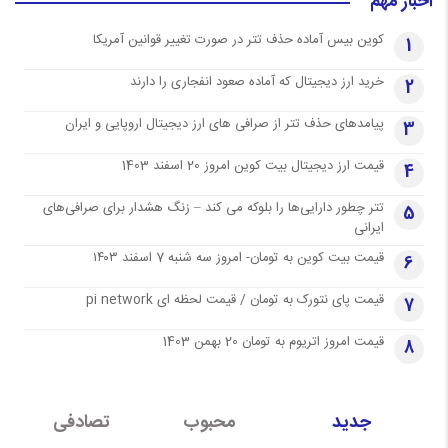
اخبار مهم
کوین بیس آماده حذف تتر در صورت تغییر قوانین آمریکا
1
خرید ارز دیجیتال که آماده صعود انفجاری را دارند
2
پیامدهای حذف تتر از صرافی های ارز دیجیتال اروپایی و ایران
3
قیمت ارز دیجیتال بیت کوین امروز 20 اسفند 1403
4
تتر چطور دارایی‌ها را بلوکه می کند – زنگ هشدار برای صرافی‌های
5
ایرانی
قیمت بیت کوین به تومان- امروز سه شنبه 7 اسفند ۱۴۰۳
6
قیمت پای نتورک به تومان / قیمت لحظه ای pi network
7
قیمت امروز اتریوم به تومان 20 بهمن 1403
8
جدید
محبوب
تصادفی