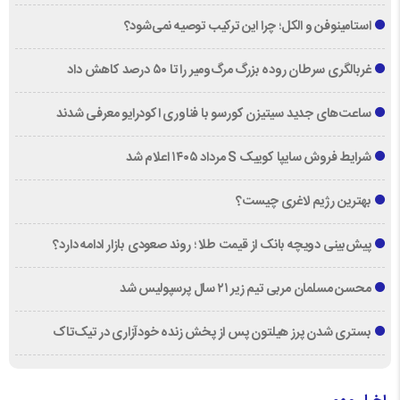
استامینوفن و الکل؛ چرا این ترکیب توصیه نمی‌شود؟
غربالگری سرطان روده بزرگ مرگ‌ومیر را تا ۵۰ درصد کاهش داد
ساعت‌های جدید سیتیزن کورسو با فناوری اکودرایو معرفی شدند
شرایط فروش سایپا کوییک S مرداد ۱۴۰۵ اعلام شد
بهترین رژیم لاغری چیست؟
پیش‌بینی دویچه‌ بانک از قیمت طلا ؛ روند صعودی بازار ادامه دارد؟
محسن مسلمان مربی تیم زیر ۲۱ سال پرسپولیس شد
بستری شدن پرز هیلتون پس از پخش زنده خودآزاری در تیک‌تاک