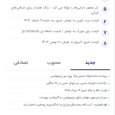
تتر چطور دارایی‌ها را بلوکه می کند – زنگ هشدار برای صرافی‌های
5
ایرانی
قیمت بیت کوین به تومان- امروز سه شنبه 7 اسفند ۱۴۰۳
6
قیمت پای نتورک به تومان / قیمت لحظه ای pi network
7
قیمت امروز اتریوم به تومان 20 بهمن 1403
8
جدید
محبوب
تصادفی
پرونده محمدجواد حسین‌نژاد روی میز پرسپولیس
درگذشت خورخه مسی، پدر لیونل مسی در ۶۸ سالگی
قیمت طلا و سکه امروز ۱۷ مرداد ۱۴۰۵
سردار دورسون مهاجم سابق پرسپولیس به گازیانتپ پیوست
قوه قضاییه : آیت الله محمدباقر خرازی به دادگاه ویژه روحانیت احضار شد