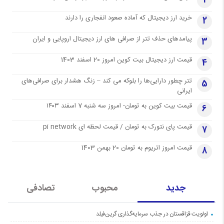
1
خرید ارز دیجیتال که آماده صعود انفجاری را دارند
2
پیامدهای حذف تتر از صرافی های ارز دیجیتال اروپایی و ایران
3
قیمت ارز دیجیتال بیت کوین امروز 20 اسفند 1403
4
تتر چطور دارایی‌ها را بلوکه می کند – زنگ هشدار برای صرافی‌های
5
ایرانی
قیمت بیت کوین به تومان- امروز سه شنبه 7 اسفند ۱۴۰۳
6
قیمت پای نتورک به تومان / قیمت لحظه ای pi network
7
قیمت امروز اتریوم به تومان 20 بهمن 1403
8
جدید
محبوب
تصادفی
اولویت قزاقستان در جذب سرمایه‌گذاری گرین‌فیلد