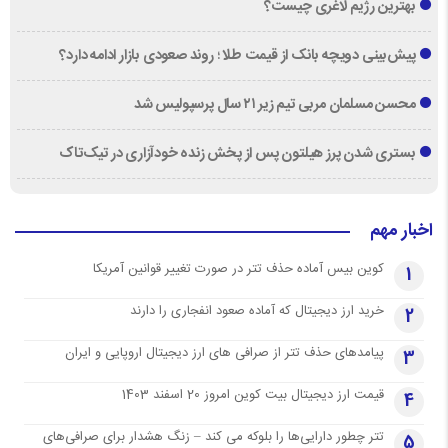
بهترین رژیم لاغری چیست؟
پیش‌بینی دویچه‌ بانک از قیمت طلا ؛ روند صعودی بازار ادامه دارد؟
محسن مسلمان مربی تیم زیر ۲۱ سال پرسپولیس شد
بستری شدن پرز هیلتون پس از پخش زنده خودآزاری در تیک‌تاک
اخبار مهم
کوین بیس آماده حذف تتر در صورت تغییر قوانین آمریکا
1
خرید ارز دیجیتال که آماده صعود انفجاری را دارند
2
پیامدهای حذف تتر از صرافی های ارز دیجیتال اروپایی و ایران
3
قیمت ارز دیجیتال بیت کوین امروز 20 اسفند 1403
4
تتر چطور دارایی‌ها را بلوکه می کند – زنگ هشدار برای صرافی‌های
5