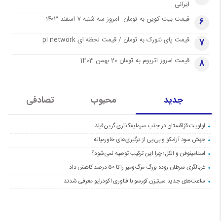
ایرانی
قیمت بیت کوین به تومان- امروز سه شنبه 7 اسفند ۱۴۰۳
6
قیمت پای نتورک به تومان / قیمت لحظه ای pi network
7
قیمت امروز اتریوم به تومان 20 بهمن 1403
8
جدید
محبوب
تصادفی
اولویت قزاقستان در جذب سرمایه‌گذاری گرین‌فیلد
جهش سود آرامکو و بی‌پی از درگیری‌های خاورمیانه
استامینوفن و الکل؛ چرا این ترکیب توصیه نمی‌شود؟
غربالگری سرطان روده بزرگ مرگ‌ومیر را تا ۵۰ درصد کاهش داد
ساعت‌های جدید سیتیزن کورسو با فناوری اکودرایو معرفی شدند