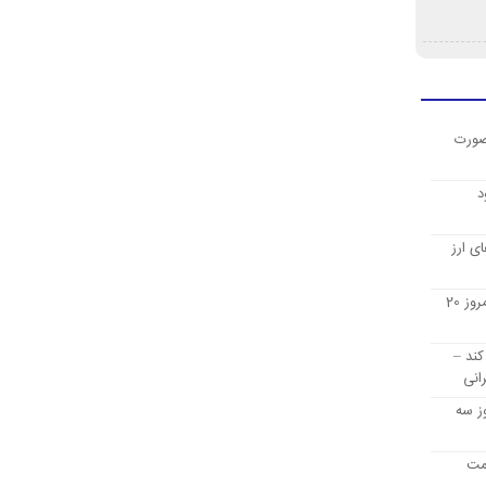
صورت
د
ی ارز
قیمت ارز دیجیتال بیت کوین امروز 20
کند –
انی
ز سه
یمت