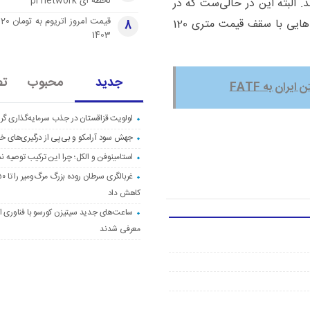
لحظه ای pi network
یلیون تومان می‌رسد. البته این در حالی‌ست که در
قی
برخی موارد و در برج‌های لوکس با امکانات کامل واحدهایی با سقف قیمت متری 120
8
1403
جدید
محبوب
تص
ران به FATF
اولویت قزاقستان در جذب سرمایه‌گذاری گری
جهش سود آرامکو و بی‌پی از درگیری‌های خاو
استامینوفن و الکل؛ چرا این ترکیب توصیه ن
کاهش داد
ساعت‌های جدید سیتیزن کورسو با فناوری اک
معرفی شدند