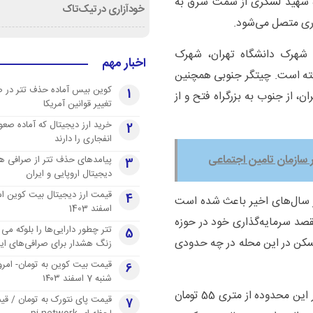
ه شهید لشکری از سمت شرق به
خودآزاری در تیک‌تاک
ری متصل می‌شود.
، شهرک دانشگاه تهران، شهرک
اخبار مهم
فته است. چیتگر جنوبی همچنین
کوین بیس آماده حذف تتر در 
1
ن، از جنوب به بزرگراه فتح و از
تغییر قوانین آمریکا
خرید ارز دیجیتال که آماده صعو
2
انفجاری را دارند
پیامدهای حذف تتر از صرافی ها
3
دیجیتال اروپایی و ایران
4
 سال‌های اخیر باعث شده است
اسفند 1403
مقصد سرمایه‌گذاری خود در حوزه
تتر چطور دارایی‌ها را بلوکه می 
5
سکن در این محله در چه حدودی
زنگ هشدار برای صرافی‌های ایر
قیمت بیت کوین به تومان- امرو
6
شنبه 7 اسفند ۱۴۰۳
مشاوران املاک منطقه چیتگر می‌گویند قیمت آپارتمان در این محدوده از متری 55 تومان
قیمت پای نتورک به تومان / ق
7