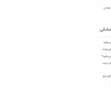
مت امروز اتریوم به تومان 20 بهمن
ادفی
ن‌فیلد
رمیانه
می‌شود؟
غربالگری سرطان روده بزرگ مرگ‌ومیر را تا ۵۰ درصد
ودرایو