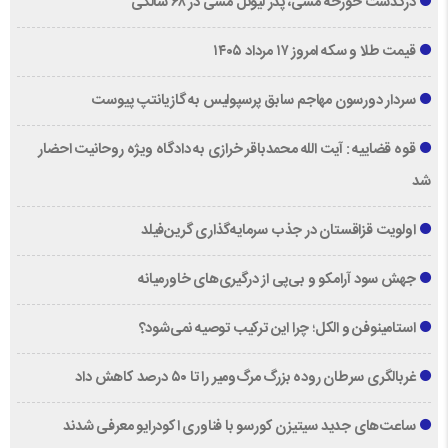
درگذشت خورخه مسی، پدر لیونل مسی در ۶۸ سالگی
قیمت طلا و سکه امروز ۱۷ مرداد ۱۴۰۵
سردار دورسون مهاجم سابق پرسپولیس به گازیانتپ پیوست
قوه قضاییه : آیت الله محمدباقر خرازی به دادگاه ویژه روحانیت احضار
شد
اولویت قزاقستان در جذب سرمایه‌گذاری گرین‌فیلد
جهش سود آرامکو و بی‌پی از درگیری‌های خاورمیانه
استامینوفن و الکل؛ چرا این ترکیب توصیه نمی‌شود؟
غربالگری سرطان روده بزرگ مرگ‌ومیر را تا ۵۰ درصد کاهش داد
ساعت‌های جدید سیتیزن کورسو با فناوری اکودرایو معرفی شدند