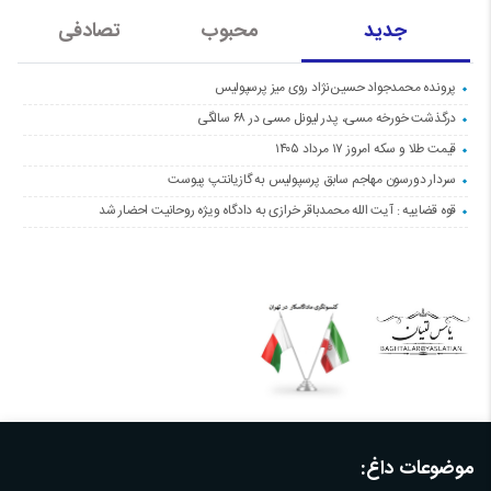
جدید
محبوب
تصادفی
پرونده محمدجواد حسین‌نژاد روی میز پرسپولیس
درگذشت خورخه مسی، پدر لیونل مسی در ۶۸ سالگی
قیمت طلا و سکه امروز ۱۷ مرداد ۱۴۰۵
سردار دورسون مهاجم سابق پرسپولیس به گازیانتپ پیوست
قوه قضاییه : آیت الله محمدباقر خرازی به دادگاه ویژه روحانیت احضار شد
موضوعات داغ: