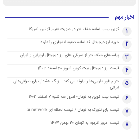
اخبار مهم
کوین بیس آماده حذف تتر در صورت تغییر قوانین آمریکا
1
خرید ارز دیجیتال که آماده صعود انفجاری را دارند
2
پیامدهای حذف تتر از صرافی های ارز دیجیتال اروپایی و ایران
3
قیمت ارز دیجیتال بیت کوین امروز 20 اسفند 1403
4
تتر چطور دارایی‌ها را بلوکه می کند – زنگ هشدار برای صرافی‌های
5
ایرانی
قیمت بیت کوین به تومان- امروز سه شنبه 7 اسفند ۱۴۰۳
6
قیمت پای نتورک به تومان / قیمت لحظه ای pi network
7
قیمت امروز اتریوم به تومان 20 بهمن 1403
8