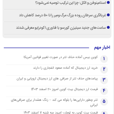
استامینوفن و الکل؛ چرا این ترکیب توصیه نمی‌شود؟
غربالگری سرطان روده بزرگ مرگ‌ومیر را تا ۵۰ درصد کاهش داد
ساعت‌های جدید سیتیزن کورسو با فناوری اکودرایو معرفی شدند
اخبار مهم
کوین بیس آماده حذف تتر در صورت تغییر قوانین آمریکا
1
خرید ارز دیجیتال که آماده صعود انفجاری را دارند
2
پیامدهای حذف تتر از صرافی های ارز دیجیتال اروپایی و ایران
3
قیمت ارز دیجیتال بیت کوین امروز 20 اسفند 1403
4
تتر چطور دارایی‌ها را بلوکه می کند – زنگ هشدار برای صرافی‌های
5
ایرانی
قیمت بیت کوین به تومان- امروز سه شنبه 7 اسفند ۱۴۰۳