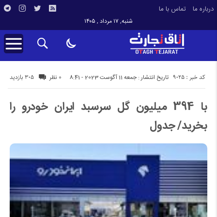
درباره ما
تماس با ما
شنبه, ۱۷ مرداد , ۱۴۰۵
کد خبر : 9025
305 بازدید
تاریخ انتشار : جمعه 11 آگوست 2023 - 8:41
0 نظر
با 394 میلیون گل سرسبد ایران خودرو را
بخرید/ جدول