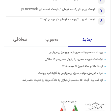
6
قیمت پای نتورک به تومان / قیمت لحظه ای pi network
7
قیمت امروز اتریوم به تومان 20 بهمن 1403
8
جدید
محبوب
تصادفی
پرونده محمدجواد حسین‌نژاد روی میز پرسپولیس
درگذشت خورخه مسی، پدر لیونل مسی در ۶۸ سالگی
قیمت طلا و سکه امروز ۱۷ مرداد ۱۴۰۵
سردار دورسون مهاجم سابق پرسپولیس به گازیانتپ پیوست
قوه قضاییه : آیت الله محمدباقر خرازی به دادگاه ویژه روحانیت احضار شد