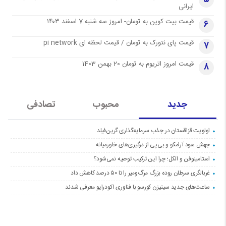
ایرانی
قیمت بیت کوین به تومان- امروز سه شنبه 7 اسفند ۱۴۰۳
6
قیمت پای نتورک به تومان / قیمت لحظه ای pi network
7
قیمت امروز اتریوم به تومان 20 بهمن 1403
8
جدید
محبوب
تصادفی
اولویت قزاقستان در جذب سرمایه‌گذاری گرین‌فیلد
جهش سود آرامکو و بی‌پی از درگیری‌های خاورمیانه
استامینوفن و الکل؛ چرا این ترکیب توصیه نمی‌شود؟
غربالگری سرطان روده بزرگ مرگ‌ومیر را تا ۵۰ درصد کاهش داد
ساعت‌های جدید سیتیزن کورسو با فناوری اکودرایو معرفی شدند