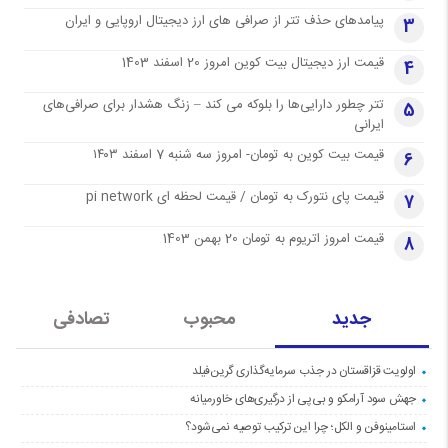
پیامدهای حذف تتر از صرافی های ارز دیجیتال اروپایی و ایران
3
قیمت ارز دیجیتال بیت کوین امروز 20 اسفند 1403
4
تتر چطور دارایی‌ها را بلوکه می کند – زنگ هشدار برای صرافی‌های
5
ایرانی
قیمت بیت کوین به تومان- امروز سه شنبه 7 اسفند ۱۴۰۳
6
قیمت پای نتورک به تومان / قیمت لحظه ای pi network
7
قیمت امروز اتریوم به تومان 20 بهمن 1403
8
جدید
محبوب
تصادفی
اولویت قزاقستان در جذب سرمایه‌گذاری گرین‌فیلد
جهش سود آرامکو و بی‌پی از درگیری‌های خاورمیانه
استامینوفن و الکل؛ چرا این ترکیب توصیه نمی‌شود؟