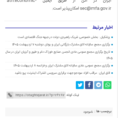
ایران در آتن از طریق ایمیل ath.economic-
sec@mfa.gov.ir امکان‌پذیر است.
اخبار مرتبط
پزشکیان : بخش خصوصی شریک راهبردی دولت در جبهه جنگ اقتصادی است
برگزاری مجمع سالیانه اتاق مشترک بازرگانی ایران و یونان دوشنبه 7 اردیبهشت 1405
تاریخ برگزاری مجمع عمومی عادی انجمن صنایع خوراک دام و طیور و آبزیان ایران در سال
1405
برگزاری مجمع عمومی عادی سالیانه اتاق مشترک ایران و فرانسه 8 اردیبهشت 1405
اتاق ایران : مراقب افراد سودجو جهت برقراری سرویس اشتراک اینترنت پرو باشید
لینک کوتاه
برچسب ها :
ناموجود