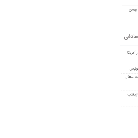
مت امروز اتریوم به تومان 20 بهمن
ادفی
 آمریکا
پولیس
زیانتپ