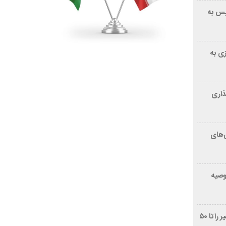
یس به
زی به
ذاری
‌های
توصیه
غربالگری سرطان روده بزرگ مرگ‌ومیر را تا ۵۰