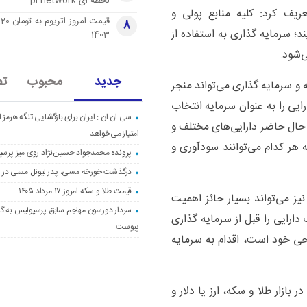
لحظه ای pi network
ریف کرد: کلیه منابع پولی و
قی
8
د؛ سرمایه گذاری به استفاده از
1403
‌شود.
جدید
محبوب
تص
و سرمایه گذاری می‌تواند منجر
ایی را به عنوان سرمایه انتخاب
سی ان ان : ایران برای بازگشایی تنگه هرمز از
ر حال حاضر دارایی‌های مختلف و
امتیاز می‌خواهد
ه هر کدام می‌توانند سودآوری و
پرونده محمدجواد حسین‌نژاد روی میز پرس
درگذشت خورخه مسی، پدر لیونل مسی در ۶۸ سالگی
قیمت طلا و سکه امروز ۱۷ مرداد ۱۴۰۵
ز می‌تواند بسیار حائز اهمیت
سردار دورسون مهاجم سابق پرسپولیس به گا
ارایی را قبل از سرمایه گذاری
پیوست
حی خود است، اقدام به سرمایه
بازار طلا و سکه، ارز یا دلار و