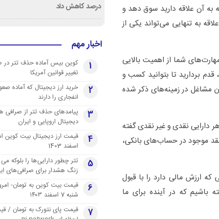
درصد کاهش داد
ه به آن علاقه دارید سوق دهد و
علاقه به تنهایی می‌تواند یکی از
اخبار مهم
هارت‌های شما از اهمیت بالایی
کوین بیس آماده حذف تتر در 
1
تغییر قوانین آمریکا
قدم بردارید تا بتوانید کسب و
خرید ارز دیجیتال که آماده صعو
بان مشاغل در زمینه‌های ذکر شده
2
انفجاری را دارند
پیامدهای حذف تتر از صرافی ها
3
دیجیتال اروپایی و ایران
ر دارایی نقدی و غیر نقدی گفته
4
نقد موجود در حساب‌های بانکی،
اسفند 1403
تتر چطور دارایی‌ها را بلوکه می 
5
زنگ هشدار برای صرافی‌های ایر
که ارزش مالی دارد را با قبول
قیمت بیت کوین به تومان- امرو
6
باشیم که در آینده برای ما
شنبه 7 اسفند ۱۴۰۳
قیمت پای نتورک به تومان / ق
7