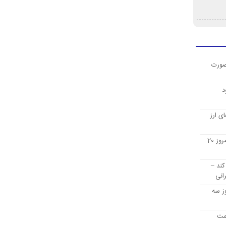
صورت
د
ی ارز
قیمت ارز دیجیتال بیت کوین امروز 20
کند –
انی
ز سه
یمت