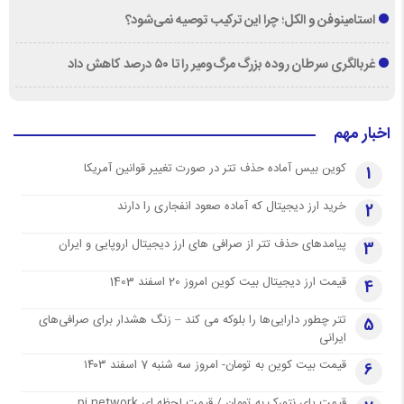
استامینوفن و الکل؛ چرا این ترکیب توصیه نمی‌شود؟
غربالگری سرطان روده بزرگ مرگ‌ومیر را تا ۵۰ درصد کاهش داد
اخبار مهم
کوین بیس آماده حذف تتر در صورت تغییر قوانین آمریکا
1
خرید ارز دیجیتال که آماده صعود انفجاری را دارند
2
پیامدهای حذف تتر از صرافی های ارز دیجیتال اروپایی و ایران
3
قیمت ارز دیجیتال بیت کوین امروز 20 اسفند 1403
4
تتر چطور دارایی‌ها را بلوکه می کند – زنگ هشدار برای صرافی‌های
5
ایرانی
قیمت بیت کوین به تومان- امروز سه شنبه 7 اسفند ۱۴۰۳
6
قیمت پای نتورک به تومان / قیمت لحظه ای pi network