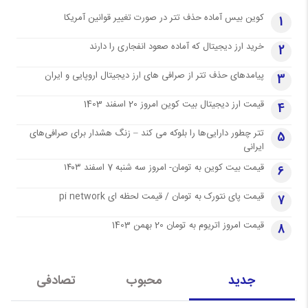
کوین بیس آماده حذف تتر در صورت تغییر قوانین آمریکا
1
خرید ارز دیجیتال که آماده صعود انفجاری را دارند
2
پیامدهای حذف تتر از صرافی های ارز دیجیتال اروپایی و ایران
3
قیمت ارز دیجیتال بیت کوین امروز 20 اسفند 1403
4
تتر چطور دارایی‌ها را بلوکه می کند – زنگ هشدار برای صرافی‌های
5
ایرانی
قیمت بیت کوین به تومان- امروز سه شنبه 7 اسفند ۱۴۰۳
6
قیمت پای نتورک به تومان / قیمت لحظه ای pi network
7
قیمت امروز اتریوم به تومان 20 بهمن 1403
8
جدید
محبوب
تصادفی