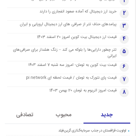
1
خرید ارز دیجیتال که آماده صعود انفجاری را دارند
2
پیامدهای حذف تتر از صرافی های ارز دیجیتال اروپایی و ایران
3
قیمت ارز دیجیتال بیت کوین امروز 20 اسفند 1403
4
تتر چطور دارایی‌ها را بلوکه می کند – زنگ هشدار برای صرافی‌های
5
ایرانی
قیمت بیت کوین به تومان- امروز سه شنبه 7 اسفند ۱۴۰۳
6
قیمت پای نتورک به تومان / قیمت لحظه ای pi network
7
قیمت امروز اتریوم به تومان 20 بهمن 1403
8
جدید
محبوب
تصادفی
اولویت قزاقستان در جذب سرمایه‌گذاری گرین‌فیلد