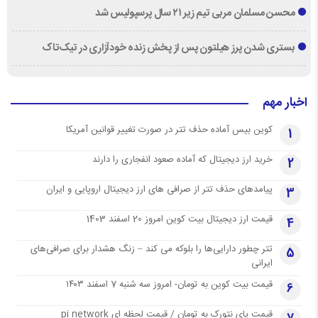
محسن مسلمان مربی تیم زیر ۲۱ سال پرسپولیس شد
بستری شدن پرز هیلتون پس از پخش زنده خودآزاری در تیک‌تاک
اخبار مهم
کوین بیس آماده حذف تتر در صورت تغییر قوانین آمریکا
1
خرید ارز دیجیتال که آماده صعود انفجاری را دارند
2
پیامدهای حذف تتر از صرافی های ارز دیجیتال اروپایی و ایران
3
قیمت ارز دیجیتال بیت کوین امروز 20 اسفند 1403
4
تتر چطور دارایی‌ها را بلوکه می کند – زنگ هشدار برای صرافی‌های
5
ایرانی
قیمت بیت کوین به تومان- امروز سه شنبه 7 اسفند ۱۴۰۳
6
قیمت پای نتورک به تومان / قیمت لحظه ای pi network