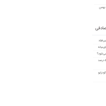
مت امروز اتریوم به تومان 20 بهمن
ادفی
ن‌فیلد
رمیانه
می‌شود؟
غربالگری سرطان روده بزرگ مرگ‌ومیر را تا ۵۰ درصد
ودرایو