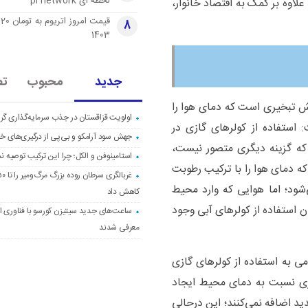
لحظه ای pi network
علاوه بر کمک به اقتصاد خانوار،
قی
8
1403
جدید
محبوب
تص
یش تبخیری است که دمای هوا را
اولویت قزاقستان در جذب سرمایه‌گذاری گری
استفاده از کولرهای گازی در
جهش سود آرامکو و بی‌پی از درگیری‌های خاو
که گزینه دیگری متصور نیست،
استامینوفن و الکل؛ چرا این ترکیب توصیه ن
 دمای هوا را با ترکیب رطوبت
شود؛ اما هوایی که وارد محیط
کاهش داد
 استفاده از کولرهای آبی وجود
ساعت‌های جدید سیتیزن کورسو با فناوری اک
معرفی شدند
می به استفاده از کولرهای گازی
ری نسبت به دمای محیط ایجاد
ید اضافه نمی‌کنند؛ این درحالی