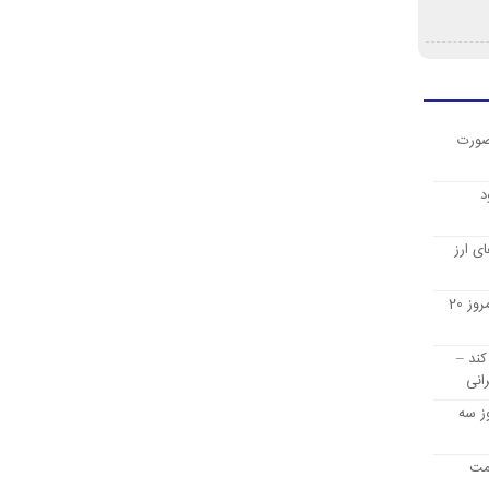
صورت
د
ی ارز
قیمت ارز دیجیتال بیت کوین امروز 20
کند –
انی
ز سه
یمت