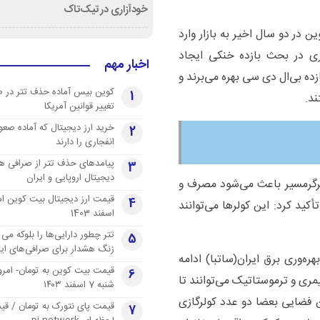
خودآزاری در تیک‌تاک
ین در دو سال اخیر به بازار وارد
ی در بحث بازده خنکی ایجاد
اخبار مهم
زده بی‌ال دی سی بهره می‌برند و
کوین بیس آماده حذف تتر در 
1
ند.
تغییر قوانین آمریکا
خرید ارز دیجیتال که آماده صعو
2
انفجاری را دارند
پیامدهای حذف تتر از صرافی ها
3
دیجیتال اروپایی و ایران
 غیرگرمسیر باعث می‌شود مصرف و
4
ید کرد: این کولرها می‌توانند
اسفند 1403
تتر چطور دارایی‌ها را بلوکه می 
5
زنگ هشدار برای صرافی‌های ایر
ره‌وری برق ایران(ساتبا) ادامه
قیمت بیت کوین به تومان- امرو
6
یمری و ترموستاتیک می‌توانند تا
شنبه 7 اسفند ۱۴۰۳
ین فضایی بعضا دو عدد کولرگازی
قیمت پای نتورک به تومان / ق
7