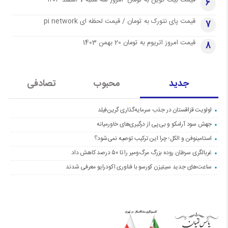
قیمت بیت کوین به تومان- امروز سه شنبه 7 اسفند ۱۴۰۳
6
قیمت پای نتورک به تومان / قیمت لحظه ای pi network
7
قیمت امروز اتریوم به تومان 20 بهمن 1403
8
جدید
محبوب
تصادفی
اولویت قزاقستان در جذب سرمایه‌گذاری گرین‌فیلد
جهش سود آرامکو و بی‌پی از درگیری‌های خاورمیانه
استامینوفن و الکل؛ چرا این ترکیب توصیه نمی‌شود؟
غربالگری سرطان روده بزرگ مرگ‌ومیر را تا ۵۰ درصد کاهش داد
ساعت‌های جدید سیتیزن کورسو با فناوری اکودرایو معرفی شدند