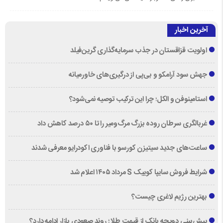
آخرین اخبار
اولویت قزاقستان در جذب سرمایه‌گذاری گرین‌فیلد
جهش سود آرامکو و بی‌پی از درگیری‌های خاورمیانه
استامینوفن و الکل؛ چرا این ترکیب توصیه نمی‌شود؟
غربالگری سرطان روده بزرگ مرگ‌ومیر را تا ۵۰ درصد کاهش داد
ساعت‌های جدید سیتیزن کورسو با فناوری اکودرایو معرفی شدند
شرایط فروش سایپا کوییک S مرداد ۱۴۰۵ اعلام شد
بهترین رژیم لاغری چیست؟
پیش‌بینی دویچه‌ بانک از قیمت طلا ؛ روند صعودی بازار ادامه دارد؟