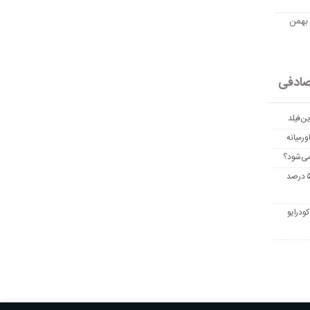
مت امروز اتریوم به تومان 20 بهمن
ادفی
ن‌فیلد
رمیانه
می‌شود؟
غربالگری سرطان روده بزرگ مرگ‌ومیر را تا ۵۰ درصد
ودرایو