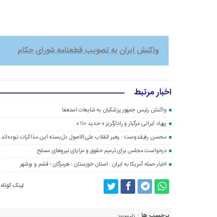
واکنش ایران به تصویب قطعنامه شورای حکام
اخبار مرتبط
واکنش رئیس جمهور پزشکیان به شایعات استعفا
پهپاد ایرانی مرگبار و رادارگریز « حدید ۱۱۰ »
محسن رفیقدوست : رهبر انقلاب علی‌الاصول دل‌بسته این مذاکرات نبوده‌اند
درخواست مجلس برای ترمیم حقوق و مزایای نیروهای مسلح
اخبار حمله آمریکا به ایران : استان خوزستان ؛ هرمزگان ؛ قشم و بوشهر
لینک کوتاه
برچسب ها :
ناموجود