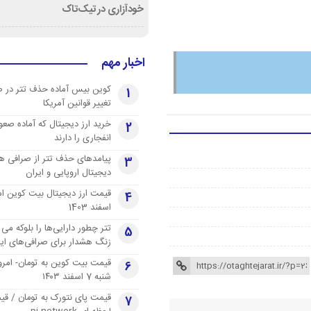
خودآزاری در تیک‌تاک
اخبار مهم
کوین بیس آماده حذف تتر در 
1
تغییر قوانین آمریکا
خرید ارز دیجیتال که آماده صعو
2
انفجاری را دارند
پیامدهای حذف تتر از صرافی ها
3
دیجیتال اروپایی و ایران
4
اسفند 1403
تتر چطور دارایی‌ها را بلوکه می 
5
زنگ هشدار برای صرافی‌های ایر
قیمت بیت کوین به تومان- امرو
6
شنبه 7 اسفند ۱۴۰۳
قیمت پای نتورک به تومان / ق
7