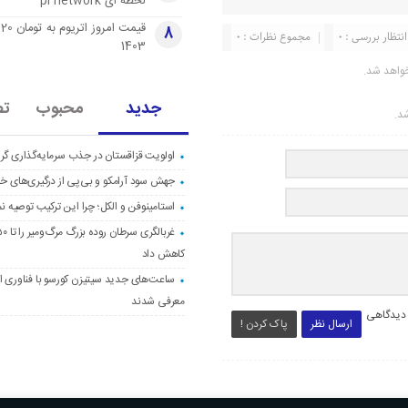
لحظه ای pi network
قی
8
انتظار بررسی : 0
مجموع نظرات : 0
1403
واهد شد.
جدید
محبوب
تص
شد.
اولویت قزاقستان در جذب سرمایه‌گذاری گری
جهش سود آرامکو و بی‌پی از درگیری‌های خاو
استامینوفن و الکل؛ چرا این ترکیب توصیه ن
کاهش داد
ساعت‌های جدید سیتیزن کورسو با فناوری اک
معرفی شدند
 دیدگاهی
ارسال نظر
پاک کردن !