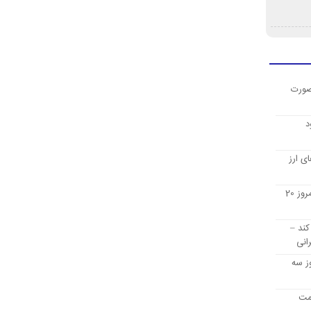
صورت
د
ی ارز
قیمت ارز دیجیتال بیت کوین امروز 20
کند –
انی
ز سه
یمت