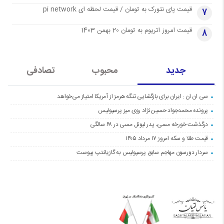
قیمت پای نتورک به تومان / قیمت لحظه ای pi network
7
قیمت امروز اتریوم به تومان 20 بهمن 1403
8
جدید
محبوب
تصادفی
سی ان ان : ایران برای بازگشایی تنگه هرمز از آمریکا امتیاز می‌خواهد
پرونده محمدجواد حسین‌نژاد روی میز پرسپولیس
درگذشت خورخه مسی، پدر لیونل مسی در ۶۸ سالگی
قیمت طلا و سکه امروز ۱۷ مرداد ۱۴۰۵
سردار دورسون مهاجم سابق پرسپولیس به گازیانتپ پیوست