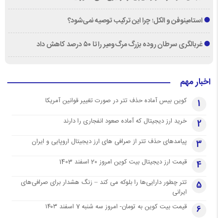
استامینوفن و الکل؛ چرا این ترکیب توصیه نمی‌شود؟
غربالگری سرطان روده بزرگ مرگ‌ومیر را تا ۵۰ درصد کاهش داد
اخبار مهم
کوین بیس آماده حذف تتر در صورت تغییر قوانین آمریکا
1
خرید ارز دیجیتال که آماده صعود انفجاری را دارند
2
پیامدهای حذف تتر از صرافی های ارز دیجیتال اروپایی و ایران
3
قیمت ارز دیجیتال بیت کوین امروز 20 اسفند 1403
4
تتر چطور دارایی‌ها را بلوکه می کند – زنگ هشدار برای صرافی‌های
5
ایرانی
قیمت بیت کوین به تومان- امروز سه شنبه 7 اسفند ۱۴۰۳
6