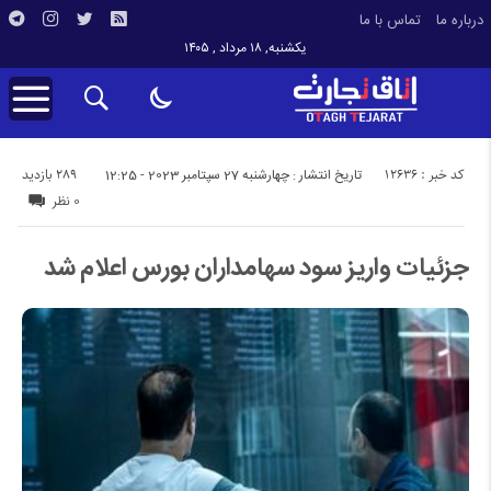
درباره ما
تماس با ما
یکشنبه, ۱۸ مرداد , ۱۴۰۵
کد خبر : 12636
289 بازدید
تاریخ انتشار : چهارشنبه 27 سپتامبر 2023 - 12:25
0 نظر
جزئیات واریز سود سهامداران بورس اعلام شد