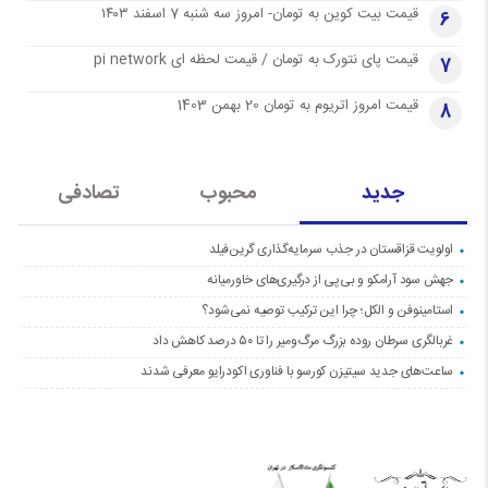
قیمت بیت کوین به تومان- امروز سه شنبه 7 اسفند ۱۴۰۳
6
قیمت پای نتورک به تومان / قیمت لحظه ای pi network
7
قیمت امروز اتریوم به تومان 20 بهمن 1403
8
جدید
محبوب
تصادفی
اولویت قزاقستان در جذب سرمایه‌گذاری گرین‌فیلد
جهش سود آرامکو و بی‌پی از درگیری‌های خاورمیانه
استامینوفن و الکل؛ چرا این ترکیب توصیه نمی‌شود؟
غربالگری سرطان روده بزرگ مرگ‌ومیر را تا ۵۰ درصد کاهش داد
ساعت‌های جدید سیتیزن کورسو با فناوری اکودرایو معرفی شدند