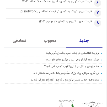
قیمت بیت کوین به تومان- امروز سه شنبه 7 اسفند ۱۴۰۳
6
قیمت پای نتورک به تومان / قیمت لحظه ای pi network
7
قیمت امروز اتریوم به تومان 20 بهمن 1403
8
جدید
محبوب
تصادفی
اولویت قزاقستان در جذب سرمایه‌گذاری گرین‌فیلد
جهش سود آرامکو و بی‌پی از درگیری‌های خاورمیانه
استامینوفن و الکل؛ چرا این ترکیب توصیه نمی‌شود؟
غربالگری سرطان روده بزرگ مرگ‌ومیر را تا ۵۰ درصد کاهش داد
ساعت‌های جدید سیتیزن کورسو با فناوری اکودرایو معرفی شدند