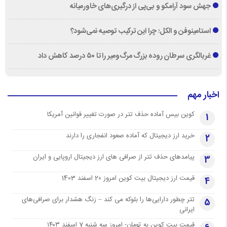
جهش سود آرامکو و بی‌پی از درگیری‌های خاورمیانه
استامینوفن و الکل؛ چرا این ترکیب توصیه نمی‌شود؟
غربالگری سرطان روده بزرگ مرگ‌ومیر را تا ۵۰ درصد کاهش داد
اخبار مهم
کوین بیس آماده حذف تتر در صورت تغییر قوانین آمریکا
1
خرید ارز دیجیتال که آماده صعود انفجاری را دارند
2
پیامدهای حذف تتر از صرافی های ارز دیجیتال اروپایی و ایران
3
قیمت ارز دیجیتال بیت کوین امروز 20 اسفند 1403
4
تتر چطور دارایی‌ها را بلوکه می کند – زنگ هشدار برای صرافی‌های
5
ایرانی
قیمت بیت کوین به تومان- امروز سه شنبه 7 اسفند ۱۴۰۳