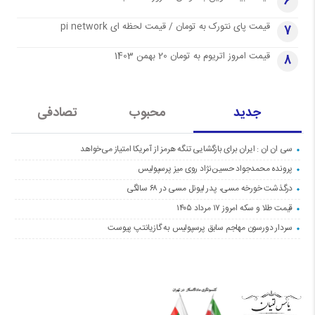
6
قیمت پای نتورک به تومان / قیمت لحظه ای pi network
7
قیمت امروز اتریوم به تومان 20 بهمن 1403
8
جدید
محبوب
تصادفی
سی ان ان : ایران برای بازگشایی تنگه هرمز از آمریکا امتیاز می‌خواهد
پرونده محمدجواد حسین‌نژاد روی میز پرسپولیس
درگذشت خورخه مسی، پدر لیونل مسی در ۶۸ سالگی
قیمت طلا و سکه امروز ۱۷ مرداد ۱۴۰۵
سردار دورسون مهاجم سابق پرسپولیس به گازیانتپ پیوست