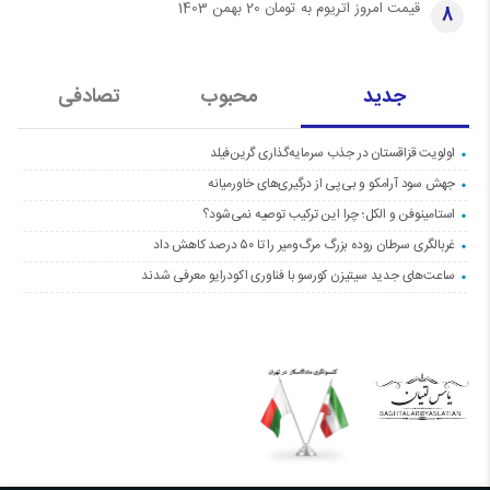
قیمت امروز اتریوم به تومان 20 بهمن 1403
8
جدید
محبوب
تصادفی
اولویت قزاقستان در جذب سرمایه‌گذاری گرین‌فیلد
جهش سود آرامکو و بی‌پی از درگیری‌های خاورمیانه
استامینوفن و الکل؛ چرا این ترکیب توصیه نمی‌شود؟
غربالگری سرطان روده بزرگ مرگ‌ومیر را تا ۵۰ درصد کاهش داد
ساعت‌های جدید سیتیزن کورسو با فناوری اکودرایو معرفی شدند