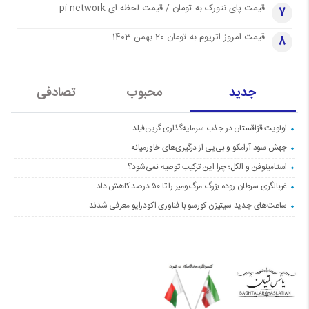
قیمت پای نتورک به تومان / قیمت لحظه ای pi network
7
قیمت امروز اتریوم به تومان 20 بهمن 1403
8
جدید
محبوب
تصادفی
اولویت قزاقستان در جذب سرمایه‌گذاری گرین‌فیلد
جهش سود آرامکو و بی‌پی از درگیری‌های خاورمیانه
استامینوفن و الکل؛ چرا این ترکیب توصیه نمی‌شود؟
غربالگری سرطان روده بزرگ مرگ‌ومیر را تا ۵۰ درصد کاهش داد
ساعت‌های جدید سیتیزن کورسو با فناوری اکودرایو معرفی شدند