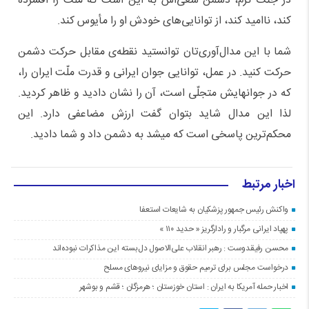
در جنگ نرم، دشمن سعی‌اش به این است که ملّت را افسرده
کند، ناامید کند، از توانایی‌های خودش او را مأیوس کند.
شما با این مدال‌آوری‌تان توانستید نقطه‌ی مقابل حرکت دشمن
حرکت کنید. در عمل، توانایی جوان ایرانی و قدرت ملّت ایران را،
که در جوانهایش متجلّی است، آن را نشان دادید و ظاهر کردید.
لذا این مدال شاید بتوان گفت ارزش مضاعفی دارد. این
محکم‌ترین پاسخی است که میشد به دشمن داد و شما دادید.
اخبار مرتبط
واکنش رئیس جمهور پزشکیان به شایعات استعفا
پهپاد ایرانی مرگبار و رادارگریز « حدید ۱۱۰ »
محسن رفیقدوست : رهبر انقلاب علی‌الاصول دل‌بسته این مذاکرات نبوده‌اند
درخواست مجلس برای ترمیم حقوق و مزایای نیروهای مسلح
اخبار حمله آمریکا به ایران : استان خوزستان ؛ هرمزگان ؛ قشم و بوشهر