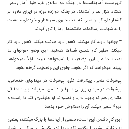
تروریست آمریکاست! در جنگ دو ساله‌ی غزه طبق آمار رسمی
هفتاد هزار نفر را کشتند، در جنگ دوازده روزه در ایران علاوه بر
کشتارهای کور و بمبی که ریختند روی سر هزار و خرده‌ای جمعیت
را به شهادت رساندند، دانشمندان ما را ترور کردند.
* جوانها دارند کار میکنند. کشور دارد حرکت میکند. کشور دارد کار
میکند. مظهر کار همین شماها هستید. این وضع جوانهای ما
است. دشمن این وضعیّت را نمیخواهد ببیند. اوّلاً نمیخواهد
ببیند. میخواهد که اگر بشود، جلوی این وضعیّت گرفته بشود.
پیشرفت علمی، پیشرفت فنّی، پیشرفت در میدانهای خدماتی،
پیشرفت در میدان ورزشی اینها را دشمن نمیتواند ببیند امّا آن
مقداری هم که وجود دارد و نمیتواند او جلوگیری کند با راست و
دروغ سعی میکند آن را مغشوش جلوه بدهد.
این کارِ دشمن این است؛ بعضی از ایرادها را بزرگ میکنند، بعضی
از حقایقِ روشن را مکتوم نگه میدارند، عکسش را میگویند. شما،