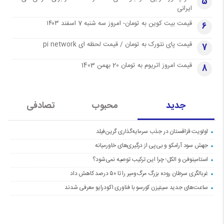
5
ایرانی
قیمت بیت کوین به تومان- امروز سه شنبه 7 اسفند ۱۴۰۳
6
قیمت پای نتورک به تومان / قیمت لحظه ای pi network
7
قیمت امروز اتریوم به تومان 20 بهمن 1403
8
جدید
محبوب
تصادفی
اولویت قزاقستان در جذب سرمایه‌گذاری گرین‌فیلد
جهش سود آرامکو و بی‌پی از درگیری‌های خاورمیانه
استامینوفن و الکل؛ چرا این ترکیب توصیه نمی‌شود؟
غربالگری سرطان روده بزرگ مرگ‌ومیر را تا ۵۰ درصد کاهش داد
ساعت‌های جدید سیتیزن کورسو با فناوری اکودرایو معرفی شدند