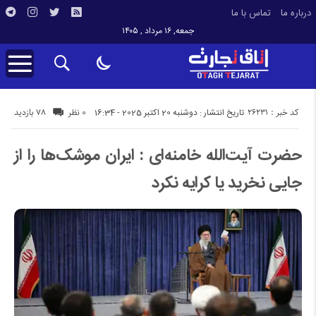
درباره ما
تماس با ما
جمعه, ۱۶ مرداد , ۱۴۰۵
کد خبر : 26231
78 بازدید
تاریخ انتشار : دوشنبه 20 اکتبر 2025 - 16:34
0 نظر
حضرت آیت‌الله خامنه‌ای : ایران موشک‌ها را از
جایی نخرید یا کرایه نکرد