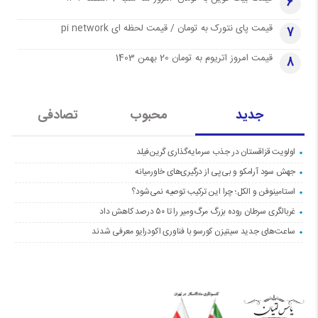
6
قیمت پای نتورک به تومان / قیمت لحظه ای pi network
7
قیمت امروز اتریوم به تومان 20 بهمن 1403
8
جدید
محبوب
تصادفی
اولویت قزاقستان در جذب سرمایه‌گذاری گرین‌فیلد
جهش سود آرامکو و بی‌پی از درگیری‌های خاورمیانه
استامینوفن و الکل؛ چرا این ترکیب توصیه نمی‌شود؟
غربالگری سرطان روده بزرگ مرگ‌ومیر را تا ۵۰ درصد کاهش داد
ساعت‌های جدید سیتیزن کورسو با فناوری اکودرایو معرفی شدند