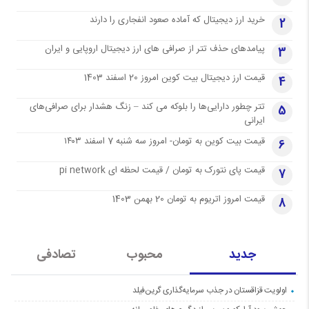
خرید ارز دیجیتال که آماده صعود انفجاری را دارند
2
پیامدهای حذف تتر از صرافی های ارز دیجیتال اروپایی و ایران
3
قیمت ارز دیجیتال بیت کوین امروز 20 اسفند 1403
4
تتر چطور دارایی‌ها را بلوکه می کند – زنگ هشدار برای صرافی‌های
5
ایرانی
قیمت بیت کوین به تومان- امروز سه شنبه 7 اسفند ۱۴۰۳
6
قیمت پای نتورک به تومان / قیمت لحظه ای pi network
7
قیمت امروز اتریوم به تومان 20 بهمن 1403
8
جدید
محبوب
تصادفی
اولویت قزاقستان در جذب سرمایه‌گذاری گرین‌فیلد