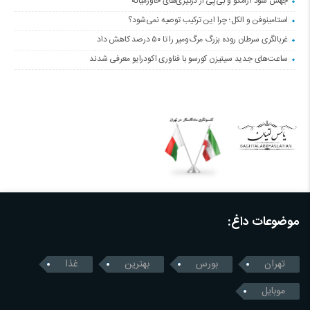
جهش سود آرامکو و بی‌پی از درگیری‌های خاورمیانه
استامینوفن و الکل؛ چرا این ترکیب توصیه نمی‌شود؟
غربالگری سرطان روده بزرگ مرگ‌ومیر را تا ۵۰ درصد کاهش داد
ساعت‌های جدید سیتیزن کورسو با فناوری اکودرایو معرفی شدند
موضوعات داغ:
تهران
بورس
بهترین
غذا
موبایل