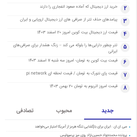
خرید ارز دیجیتال که آماده صعود انفجاری را دارند
2
پیامدهای حذف تتر از صرافی های ارز دیجیتال اروپایی و ایران
3
قیمت ارز دیجیتال بیت کوین امروز 20 اسفند 1403
4
تتر چطور دارایی‌ها را بلوکه می کند – زنگ هشدار برای صرافی‌های
5
ایرانی
قیمت بیت کوین به تومان- امروز سه شنبه 7 اسفند ۱۴۰۳
6
قیمت پای نتورک به تومان / قیمت لحظه ای pi network
7
قیمت امروز اتریوم به تومان 20 بهمن 1403
8
جدید
محبوب
تصادفی
سی ان ان : ایران برای بازگشایی تنگه هرمز از آمریکا امتیاز می‌خواهد
پرونده محمدجواد حسین‌نژاد روی میز پرسپولیس